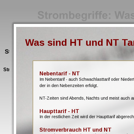
Strom und Gas Kosten senken,
optimieren und dabei sparen
Was sind HT und NT Tar
Strom und Gas Kosten senken, optimieren u
dabei sparen
Strom und Gas Kosten senken, optimieren und dabei spa
Nebentarif - NT
Im Nebentarif - auch Schwachlasttarif oder Nieder
Strom und Gas Kosten senken, optimieren und dabei sparen
der in den Nebenzeiten erfolgt.
Strom und Gas Kosten senken, optimieren und dabei sparen
NT-Zeiten sind Abends, Nachts und meist auch a
Strom und Gas Kosten senken, optimieren und dabei sparen
Strom und Gas Kosten senken, optimieren und dabei sparen
Haupttarif - HT
In der restlichen Zeit wird der Haupttarif abgerech
Strom und Gas Kosten senken, optimieren und dabei sparen
Stromverbrauch HT und NT
Strom und Gas Kosten senken, optimieren und dabei sparen