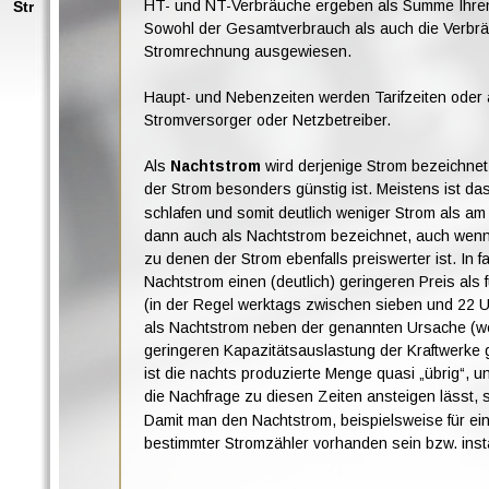
HT- und NT-Verbräuche ergeben als Summe Ihre
Strom und Gas Kosten senken, optimieren und dabei sparen
St
und Gas Kosten senken, optimieren und dabei sparen
Sowohl der Gesamtverbrauch als auch die Verbrä
Strom und Gas Kosten senken, optimieren und dabei sparen
Stromrechnung ausgewiesen.
Strom und Gas Kosten senken, optimieren und dabei sparen
Strom und Gas Kosten senken, optimieren und dabei sparen
Haupt- und Nebenzeiten werden Tarifzeiten oder a
Stromversorger oder Netzbetreiber.
Als 
Nachtstrom 
wird derjenige Strom bezeichne
der Strom besonders günstig ist. Meistens ist das
schlafen und somit deutlich weniger Strom als a
dann auch als Nachtstrom bezeichnet, auch wenn 
zu denen der Strom ebenfalls preiswerter ist. In f
Nachtstrom einen (deutlich) geringeren Preis als
(in der Regel werktags zwischen sieben und 22 
als Nachtstrom neben der genannten Ursache (we
geringeren Kapazitätsauslastung der Kraftwerke 
ist die nachts produzierte Menge quasi „übrig“,
die Nachfrage zu diesen Zeiten ansteigen lässt, s
Damit man den Nachtstrom, beispielsweise für ei
bestimmter Stromzähler vorhanden sein bzw. insta