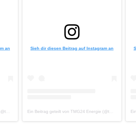
am an
Sieh dir diesen Beitrag auf Instagram an
S
Ein Beitrag geteilt von TMG24 Energie (@tmg24energie)
am
Nov 26, 2018 um 10:05 PST
Ein Beitrag geteilt von TMG24 Energie (@tmg24energie)