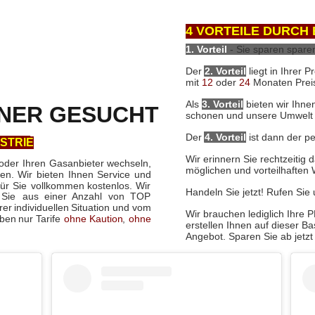
4 VORTEILE DURCH
1. Vorteil
-
Sie
sparen
spare
Der
2. Vorteil
liegt
in
Ihrer
Pr
mit
12 
oder
24 
Monaten
Prei
Als
3. Vorteil
bieten
wir
Ihne
NER GESUCHT
schonen und unsere Umwelt e
Der
4. Vorteil
ist
dann
der
pe
STRIE
Wir erinnern Sie rechtzeitig 
oder
Ihren
Gasanbieter
wechseln, 
möglichen und vorteilhaften 
en.
Wir
bieten
Ihnen
Service
und 
für
Sie
vollkommen
kostenlos.
Wir 
Handeln Sie jetzt! Rufen Sie
Sie
aus
einer
Anzahl
von
TOP 
rer
individuellen
Situation
und
vom 
Wir brauchen lediglich Ihre 
ben
nur
Tarife
ohne
Kaution
,
ohne 
erstellen Ihnen auf dieser B
Angebot. Sparen Sie ab jetzt