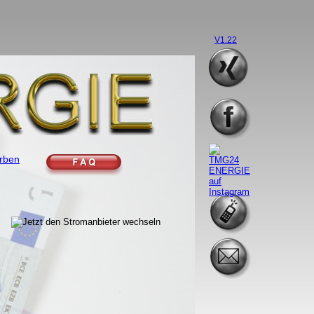
V1.22
ieferanten
ld sparen
e sichern
eberatung
n