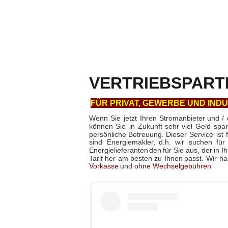
VERTRIEBSPART
FÜR PRIVAT, GEWERBE UND INDU
Wenn
Sie
jetzt
Ihren
Stromanbieter
und
/
können
Sie
in
Zukunft
sehr
viel
Geld
spar
persönliche
Betreuung.
Dieser
Service
ist
sind
Energiemakler,
d.h.
wir
suchen
für
Energielieferanten
den
für
Sie
aus,
der
in
Ih
Tarif
her
am
besten
zu
Ihnen
passt.
Wir
ha
Vorkasse
und
ohne Wechselgebühren
.