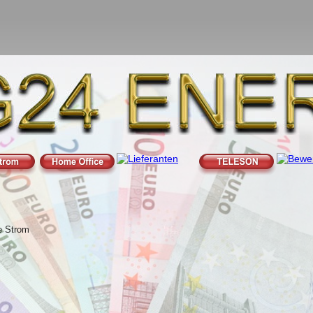
 Gas Kosten senken. Energiemakler mit TOP L
n Stromanbieter wechseln und ab sofort viel Ge
 Sie Ihren Gasanbieter. Jetzt günstige Gastarif
Alle Stromtarife ohne Vorkasse und Kaution
ERGIE sucht noch Vertriebspartner für Energi
Jetzt den Strom- und Gasanbieter wechseln und viel Geld spare
Wir suchen noch Energieberater und Partner zu guten Konditionen
Strom und Gas Kosten senken, optimieren und dabei sparen
Strom und Gas Kosten senken, optimieren und dabei sparen
Strom und Gas Kosten senken, optimieren und dabei sparen
Strom und Gas Kosten senken, optimieren und dabei sparen