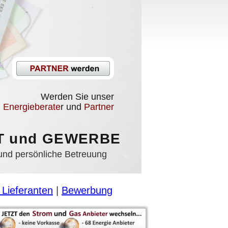
imieren und dabei sparen
ren
Werden Sie unser
Energieberate
r und 
Partner
AT und GEWERBE
 und persönliche Betreuung
 Lieferanten
 | 
Bewerbung