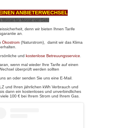
 EINEN ANBIETERWECHSEL
n
Monat
für
Monat
viel
Geld
eissicherheit,
denn
wir
bieten
Ihnen
Tarife
sgarantie
an.
n
Ökostrom 
(Naturstrom),
damit
wir
das
Klima
rhalten. 
rsönliche
und
kostenlose Betreuungsservice
.
daran, wenn mal wieder Ihre Tarife auf einen 
Wechsel überprüft werden sollten 
 uns an oder senden Sie uns eine E-Mail. 
PLZ und Ihren jährlichen kWh Verbrauch und 
asis dann ein kostenloses und unverbindliches 
 viele 100 € bei Ihrem Strom und Ihrem Gas. 