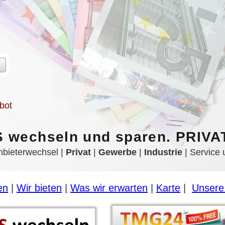
Strom und Gas Kosten senken, optimieren und dabei sparen
Strom und Gas Kosten senken, optimieren und dabei sparen
Strom und Gas Kosten senken, optimieren und dabei sparen
ten senken, optimieren und dabei sparen
Strom und Gas Kosten senken, opt
Jetzt den Stromanbieter wechseln und mit günstigen Ökotarifen spa
Strom und Gas Kosten senken, optimieren und dabei sparen
Strom und Gas Kosten senken, optimieren und dabei sparen
bot
 wechseln und sparen. PRIV
nbieterwechsel | 
Privat
 | 
Gewerbe
 | 
Industrie
 | Service
en
 | 
Wir bieten
 | 
Was wir erwarten
 | 
Karte
 |  
Unsere