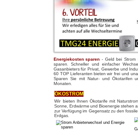
Energiekosten
sparen
-
Geld
bei
Strom
sparen.
Schneller
und
einfacher
Wechse
Gasanbieters
für
Privat,
Gewerbe
und
Indu
60
TOP
Lieferanten
bieten
wir
frei
und
una
Sparen
Sie
mit
Natur-
und
Ökotarifen
u
Monaten.
ÖKOSTROM
Wir
bieten
Ihnen
Ökotarife
mit
Naturstro
Sonne,
Erdwärme
und
Bioenergie
stehen
a
zur
Verfügung
im
Gegensatz
zu
den
fossil
Erdgas. 