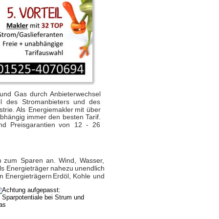
und
Gas
durch
Anbieterwechsel 
l
des
Stromanbieters
und
des 
strie.
Als
Energiemakler
mit
über 
bhängig
immer
den
besten
Tarif.
nd
Preisgarantien
von
12
-
26 
m
zum
Sparen
an.
Wind,
Wasser,
ls
Energieträger
nahezu
unendlich 
en
Energieträgern
Erdöl,
Kohle
und 